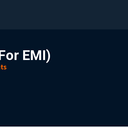
or EMI)
its