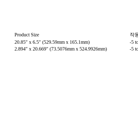
Product Size
작동
20.85″ x 6.5″ (529.59mm x 165.1mm)
-5 t
2.894″ x 20.669″ (73.5076mm x 524.9926mm)
-5 t